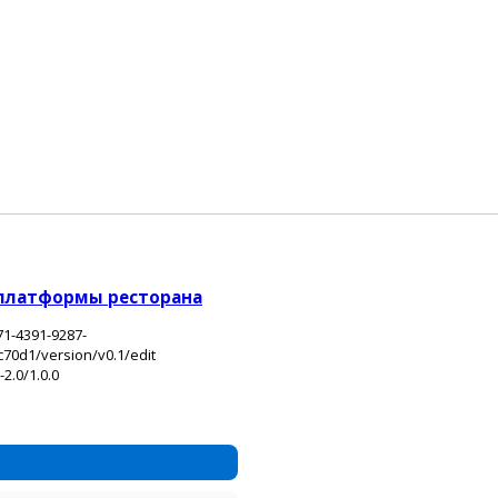
 платформы ресторана
1-4391-9287-
70d1/version/v0.1/edit
.0/1.0.0