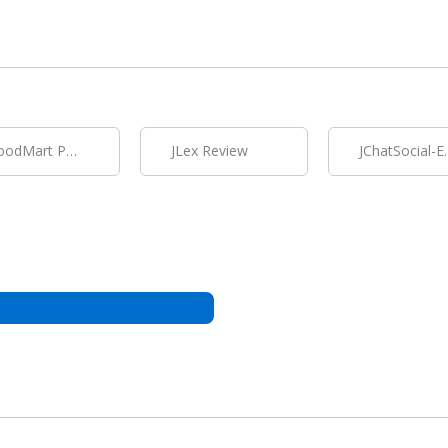
WoodMart Русификация
JLex Review
JChatSocial-