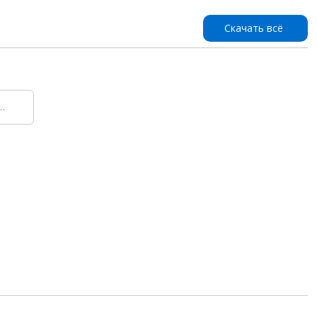
Скачать всё
Enterprise-ru (IT-Genn)