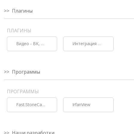
Плагины
ПЛАГИНЫ
Видео - ВК, дзен, рутуб, платформа
Интеграция контента с телеграмм и вайбер
Программы
ПРОГРАММЫ
Fast.StoneCapture - скриншоты
IrfanView
Наши разработки