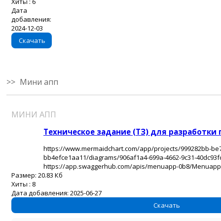
Хиты :
6
Дата
добавления:
2024-12-03
Скачать
Мини апп
МИНИ АПП
docx
Техническое задание (ТЗ) для разработки
https://www.mermaidchart.com/app/projects/999282bb-be7
bb4efce1aa11/diagrams/906af1a4-699a-4662-9c31-40dc93fc
https://app.swaggerhub.com/apis/menuapp-0b8/Menuapp-2
Размер:
20.83 Кб
Хиты :
8
Дата добавления:
2025-06-27
Скачать