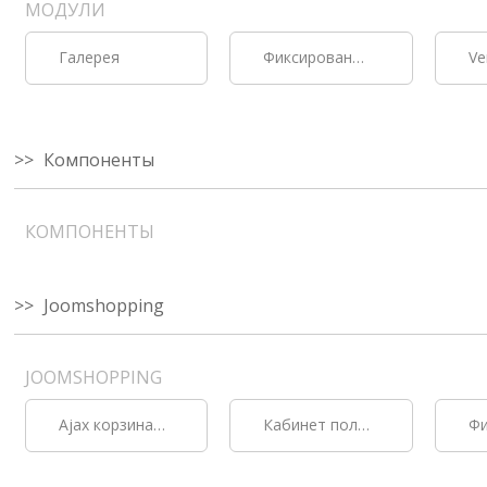
МОДУЛИ
Галерея
Фиксированная кнопка
Компоненты
КОМПОНЕНТЫ
Joomshopping
JOOMSHOPPING
Ajax корзина + сравнение товаров + dockbar для JoomShopping
Кабинет пользователя