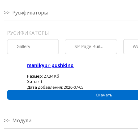
Русификаторы
РУСИФИКАТОРЫ
Gallery
SP Page Builder
zip
manikyur-pushkino
Размер:
27.34 Кб
Хиты :
1
Дата добавления:
2026-07-05
Скачать
Модули