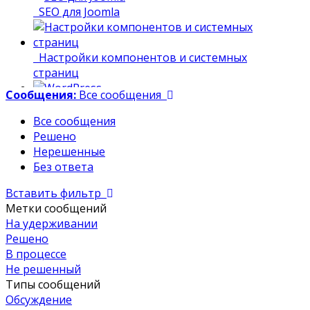
SEO для Joomla
Настройки компонентов и системных
страниц
Сообщения:
Все сообщения
WordPress
Все сообщения
Обучение
Решено
Нерешенные
Правила работы
Без ответа
Вставить фильтр
Метки сообщений
Сервисы Яндекс - настройки, подключения
На удерживании
и проблемы
Решено
В процессе
Скрипты - решения
Не решенный
Типы сообщений
Обсуждение